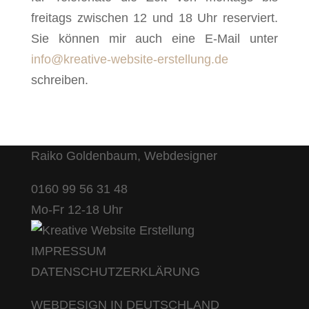
freitags zwischen 12 und 18 Uhr reserviert.
Sie können mir auch eine E-Mail unter
info@kreative-website-erstellung.de
schreiben.
Raiko Goldenbaum, Webdesigner
0160 99 56 31 48
Mo-Fr 12-18 Uhr
IMPRESSUM
DATENSCHUTZERKLÄRUNG
WEBDESIGN IN DEUTSCHLAND