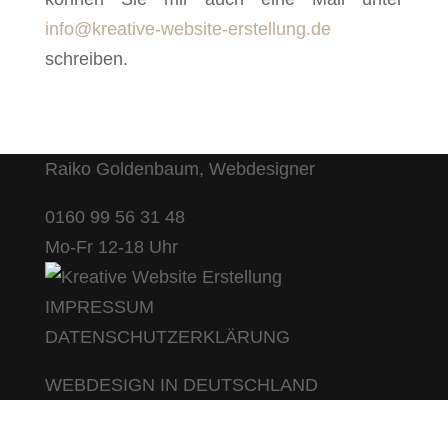
info@kreative-website-erstellung.de
schreiben.
Raiko Goldenbaum, Webdesigner
0160 99 56 31 48
Mo-Fr 12-18 Uhr
IMPRESSUM
DATENSCHUTZERKLÄRUNG
WEBDESIGN IN DEUTSCHLAND