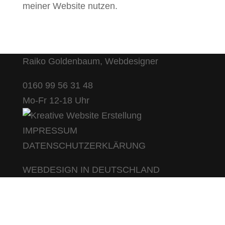
meiner Website nutzen.
Raiko Goldenbaum, Webdesigner
0160 99 56 31 48
Mo-Fr 12-18 Uhr
IMPRESSUM
DATENSCHUTZERKLÄRUNG
WEBDESIGN IN DEUTSCHLAND