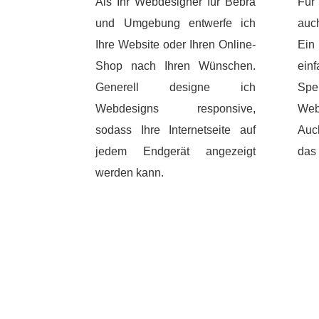
Als Ihr Webdesigner für Bebra
Für
und Umgebung entwerfe ich
auc
Ihre Website oder Ihren Online-
Ein
Shop nach Ihren Wünschen.
ein
Generell designe ich
Spe
Webdesigns responsive,
Web
sodass Ihre Internetseite auf
Auch
jedem Endgerät angezeigt
das
werden kann.