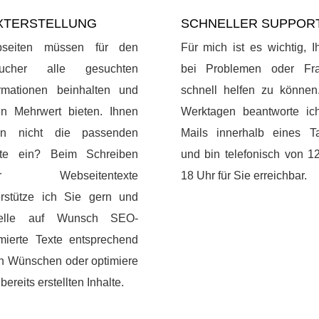
XTERSTELLUNG
SCHNELLER SUPPOR
seiten müssen für den
Für mich ist es wichtig, 
ucher alle gesuchten
bei Problemen oder Fr
ormationen beinhalten und
schnell helfen zu können
en Mehrwert bieten. Ihnen
Werktagen beantworte ic
len nicht die passenden
Mails innerhalb eines T
te ein? Beim Schreiben
und bin telefonisch von 1
rer Webseitentexte
18 Uhr für Sie erreichbar.
erstütze ich Sie gern und
telle auf Wunsch SEO-
imierte Texte entsprechend
en Wünschen oder optimiere
 bereits erstellten Inhalte.