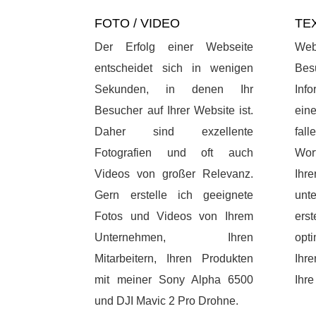
FOTO / VIDEO
TE
Der Erfolg einer Webseite
Web
entscheidet sich in wenigen
Bes
Sekunden, in denen Ihr
Inf
Besucher auf Ihrer Website ist.
ein
Daher sind exzellente
fal
Fotografien und oft auch
Wor
Videos von großer Relevanz.
Ih
Gern erstelle ich geeignete
unt
Fotos und Videos von Ihrem
ers
Unternehmen, Ihren
opt
Mitarbeitern, Ihren Produkten
Ihr
mit meiner Sony Alpha 6500
Ihre
und DJI Mavic 2 Pro Drohne.