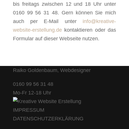
bis freitags zwischen 12 und 18 Uhr unter
0160 99 56 31 48. Gern können Sie mich
auch per E-Mail unter
info@kreative-
website-erstellung.de
kontaktieren oder das
Formular auf dieser Webseite nutzen.
Raiko Goldenbaum, Webdesigner
0160 99 56 31 48
Mo-Fr 12-18 Uhr
IMPRESSUM
DATENSCHUTZERKLÄRUNG