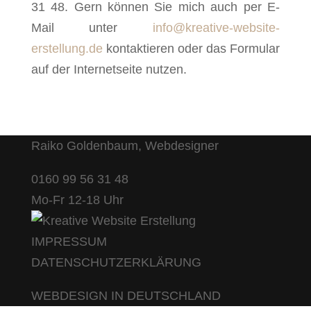
31 48. Gern können Sie mich auch per E-
Mail unter
info@kreative-website-
erstellung.de
kontaktieren oder das Formular
auf der Internetseite nutzen.
Raiko Goldenbaum, Webdesigner
0160 99 56 31 48
Mo-Fr 12-18 Uhr
IMPRESSUM
DATENSCHUTZERKLÄRUNG
WEBDESIGN IN DEUTSCHLAND