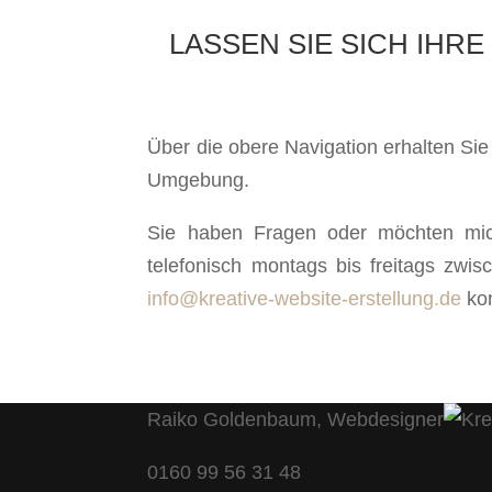
LASSEN SIE SICH IHR
Über die obere Navigation erhalten Si
Umgebung.
Sie haben Fragen oder möchten mich
telefonisch montags bis freitags zw
info@kreative-website-erstellung.de
kon
Raiko Goldenbaum, Webdesigner
0160 99 56 31 48