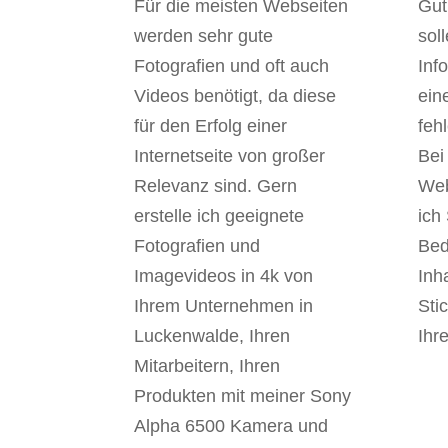
Für die meisten Webseiten
Gut
werden sehr gute
sol
Fotografien und oft auch
Inf
Videos benötigt, da diese
ein
für den Erfolg einer
feh
Internetseite von großer
Bei
Relevanz sind. Gern
Web
erstelle ich geeignete
ich
Fotografien und
Bed
Imagevideos in 4k von
Inh
Ihrem Unternehmen in
Sti
Luckenwalde, Ihren
Ihr
Mitarbeitern, Ihren
Produkten mit meiner Sony
Alpha 6500 Kamera und