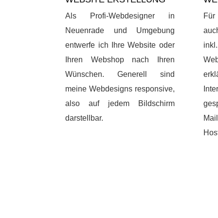
Als Profi-Webdesigner in
Für
Neuenrade und Umgebung
auc
entwerfe ich Ihre Website oder
in
Ihren Webshop nach Ihren
Web
Wünschen. Generell sind
erk
meine Webdesigns responsive,
Inte
also auf jedem Bildschirm
gesp
darstellbar.
Mai
Host