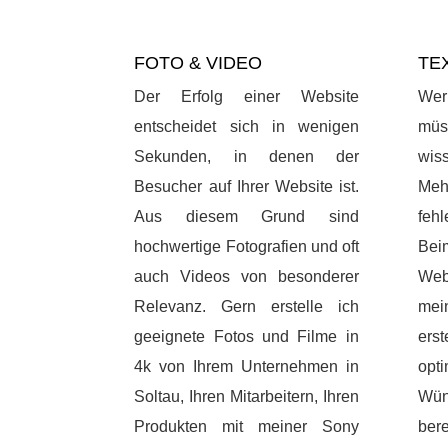
FOTO & VIDEO
TE
Der Erfolg einer Website
We
entscheidet sich in wenigen
müs
Sekunden, in denen der
wis
Besucher auf Ihrer Website ist.
Meh
Aus diesem Grund sind
feh
hochwertige Fotografien und oft
Be
auch Videos von besonderer
Web
Relevanz. Gern erstelle ich
mei
geeignete Fotos und Filme in
ers
4k von Ihrem Unternehmen in
opt
Soltau, Ihren Mitarbeitern, Ihren
Wün
Produkten mit meiner Sony
bere