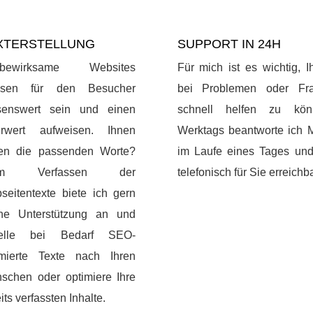
XTERSTELLUNG
SUPPORT IN 24H
rbewirksame Websites
Für mich ist es wichtig, 
sen für den Besucher
bei Problemen oder Fr
senswert sein und einen
schnell helfen zu kön
rwert aufweisen. Ihnen
Werktags beantworte ich M
len die passenden Worte?
im Laufe eines Tages und
im Verfassen der
telefonisch für Sie erreichba
seitentexte biete ich gern
ne Unterstützung an und
telle bei Bedarf SEO-
imierte Texte nach Ihren
schen oder optimiere Ihre
its verfassten Inhalte.