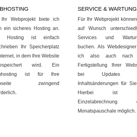
BHOSTING
SERVICE & WARTUNG
 Ihr Webprojekt biete ich
Für Ihr Webprojekt können
h ein sicheres Hosting an.
auf Wunsch unterschiedl
 Hosting ist einfach
Services und Wartun
chrieben Ihr Speicherplatz
buchen. Als Webdesigner
nternet, in dem Ihre Website
ich also auch nach 
espeichert wird. Ein
Fertigstellung Ihrer Webs
hosting ist für Ihre
bei Updates 
bseite zwingend
Inhaltsänderungen für Sie
rderlich.
Hierbei ist e
Einzelabrechnung o
Monatspauschale möglich.